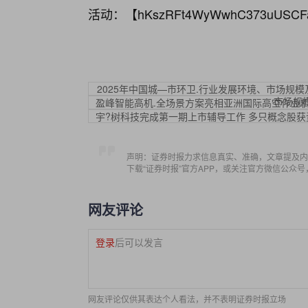
活动：【
hKszRFt4WyWwhC373uUSCF
2025年中国城—市环卫.行业发展环境、市场规
市场规模
盈峰智能高机.全场景方案亮相亚洲国际高空作业
宇?树科技完成第一期上市辅导工作 多只概念股获
声明：证券时报力求信息真实、准确，文章提及内
下载“证券时报”官方APP，或关注官方微信公众
网友评论
登录
后可以发言
网友评论仅供其表达个人看法，并不表明证券时报立场