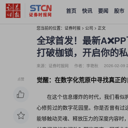
首页
快讯
要闻
股市
您当前的位置：
证券时报
>
公司
>
正文
全球首发！最新A❌PP
打破枷锁，开启你的私
来源：证券时报网
作者：李艳秋
2026-02-09 
觉醒：在数字化荒原中寻找真正的
点赞
在这个信息爆炸的时代，我们看似拥
心修剪过的数字花园里。你是否曾有过
能够触动灵魂、释放压力的深度内容时，